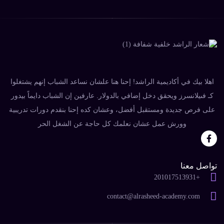
اهلا بيك في أكاديمية الراشد! إحنا هنا علشان نساعد الشباب إنهم يشتغلوا
كـ فىيلانسرز ويحقق دخل إضافي بالدولار. عارفين إن الشباب دايماً بيدور
على فرص جديدة ومستقبل أفضل، وعشان كده إحنا بنقدم دورات تدريبية
وورش عمل عشان نعلمك كل حاجة عن الشغل الحر
تواصل معنا
+201017513931
contact@alrasheed-academy.com