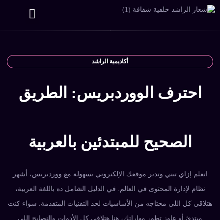
الأسئلة الشائعة
أكاديمية الراشد
احترف الووردبريس: الطريق
الصحيح للمبتدئين بالعربية
اتعلم إزاي تبني وتدير موقعك الإلكتروني بسهولة مع ووردبريس، أشهر
نظام لإدارة المحتوى في العالم. في الدليل الشامل ده باللغة العربية،
هتلاقي كل اللي محتاجه من الأساسيات لحد التقنيات المتقدمة. سواء كنت
مبتدئ أو عاوز تطور مهاراتك، هنا هتلاقي كل الأدوات والنصايح اللي