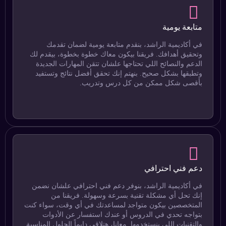
متابعة يومية
في أكاديمية الراشد، بنقدم متابعة يومية لضمان تقدمك
وتحقيق أهدافك. فريقنا بيكون معاك خطوة بخطوة، بيقدم لك
الدعم والنصائح اللي تحتاجها علشان تتقن المهارات الجديدة
وتطبقها بشكل صحيح. بنهتم إنك تحقق أفضل نتائج وتستفيد
بأقصى شكل ممكن من كل درس وتدريب.
دعم فني احترافي
في أكاديمية الراشد، بنوفر دعم فني احترافي علشان نضمن
إنك تحل أي مشكلة تقنية بسرعة وسهولة. فريقنا من
المتخصصين بيكون متواجد لمساعدتك في أي وقت، سواء كنت
بتواجه تحدي في الدروس أو عندك استفسار عن الأدوات
والتقنيات اللي بنستخدمها. معانا، هتلاقي دايماً الحلول المناسبة