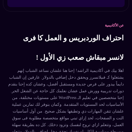
عن الأكاديمية
احتراف الوردبريس و العمل كا فرى
لانسر مبقاش صعب زي الأول !
اهلا بيك في أكاديمية الراشد! إحنا هنا علشان نساعد الشباب إنهم
يشتغلوا كـ فىيلانسرز ويحقق دخل إضافي بالدولار. عارفين إن الشباب
دايماً بيدور على فرص جديدة ومستقبل أفضل، وعشان كده إحنا بنقدم
دورات تدريبية وورش عمل عشان نعلمك كل حاجة عن الشغل الحر.
إحنا متخصصين في تعليم الـ WordPress على مستويات مختلفة، من
الأساسيات لحد المستويات المتقدمة. وكمان بنوفر لك تمارين عملية
علشان تتقن المهارات دي وتطبقها بشكل صحيح. من أول أساسيات
النت و الصفحات، لحد إزاي تبني مواقع متخصصة مطلوبة فى سوق
العمل، وتتعلم ازاي تروج لنفسك وتزود دخلك. كل ده بطريقة سهلة
وبسيطة ومناسبة للكل. لو نفسك تحقق دخل إضافي بالدولار وتتعلم