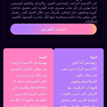
في أكاديمية الراشد، قيمنا هي التميز، والإبداع، والتعلم المستمر.
إحنا بنؤمن إن كل شاب مصري عنده القدرة على تحقيق نجاحات
كبيرة وتحقيق دخل إضافي بالدولار من خلال العمل الحر. بنعمل
على توفير بيئة داعمة ومحفزة تتيح لكل متدرب الوصول لأقصى
إمكانياته.
اشترى الكورس
الرؤية
المهمة
رؤيتنا هي أننا نكون
مهمتنا في أكاديمية الراشد
الأكاديمية الرائدة في مصر
هي تمكين الشباب المصري
في مجال تعليم
من خلال تقديم تدريب
الفريلانسنج وتطوير
عالي الجودة في مجال الـ
المهارات الرقمية، مع
WordPress والعمل الحر.
التركيز على تدريب الشباب
بنسعى لتزويد المتدربين
ليكونوا قادرين على تحقيق
بالمعرفة والمهارات اللازمة
دخل إضافي بالدولار. نطمح
لتحقيق النجاح والتميز في